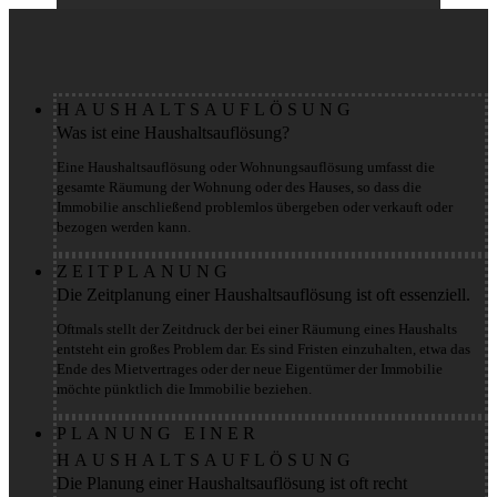
HAUSHALTSAUFLÖSUNG
Was ist eine Haushaltsauflösung?
Eine Haushaltsauflösung oder Wohnungsauflösung umfasst die
gesamte Räumung der Wohnung oder des Hauses, so dass die
Immobilie anschließend problemlos übergeben oder verkauft oder
bezogen werden kann.
ZEITPLANUNG
Die Zeitplanung einer Haushaltsauflösung ist oft essenziell.
Oftmals stellt der Zeitdruck der bei einer Räumung eines Haushalts
entsteht ein großes Problem dar. Es sind Fristen einzuhalten, etwa das
Ende des Mietvertrages oder der neue Eigentümer der Immobilie
möchte pünktlich die Immobilie beziehen.
PLANUNG EINER
HAUSHALTSAUFLÖSUNG
Die Planung einer Haushaltsauflösung ist oft recht