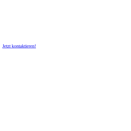
Wertsachen geben oder ggf. auch unmittelbar den
gesamten Haushalt abkaufen.
Rufen Sie uns an!
Jetzt kontaktieren!