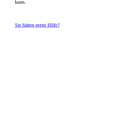
kann.
Sie hätten gerne Hilfe?
Tipp:
Die Bewertung und Einteilung der Gegenstände in
einem Haushalt fällt Laien oft sehr schwer, daher
empfehlen wir Ihnen Experten mit an Board zu holen.
Wir können Ihnen direkt vor Ort ein Angebot zu Ihren