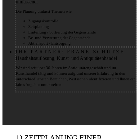
umfassend.
Die Planung umfasst Themen wie
Zugangskontrolle
Zeitplanung
Einteilung / Sortierung der Gegenstände
Be- und Verwertung der Gegenstände
Abtransport / Entsorgung
IHR PARTNER: FRANK SCHÜTZE
Haushaltsauflösung, Kunst- und Antiquitätenhandel
Wir sind seit über 30 Jahren im Antiquitätengeschäft und im
Kunsthandel tätig und können aufgrund unserer Erfahrung in den
unterschiedlichsten Bereichen, Wertsachen identifizieren und Ihnen ein
faires Angebot unterbreiten.
1) ZEITPLANUNG EINER