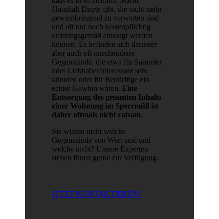
dass es in so ziemlich jedem
Haushalt Dinge gibt, die nicht mehr
gewinnbringend zu verwerten sind
und oft nur noch kostenpflichtig
ordnungsgemäß entsorgt werden
können. Es befinden sich darunter
aber auch oft unscheinbare
Gegenstände, die etwa für Sammler
oder Liebhaber interessant sein
könnten oder für Bedürftige ein
echter Gewinn wären.
Eine
Entsorgung des gesamten Inhalts
einer Wohnung im Sperrmüll ist
daher oftmals nicht ratsam.
Sie wissen nicht welche
Gegenstände von Wert sind und
welche nicht? Unsere Experten
stehen Ihnen gerne zur Verfügung.
JETZT KONTAKTIEREN!