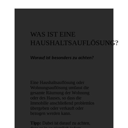
WAS IST EINE
HAUSHALTSAUFLÖSUNG?
Worauf ist besonders zu achten?
Eine Haushaltsauflösung oder
Wohnungsauflösung umfasst die
gesamte Räumung der Wohnung
oder des Hauses, so dass die
Immobilie anschließend problemlos
übergeben oder verkauft oder
bezogen werden kann.
Tipp:
Dabei ist darauf zu achten,